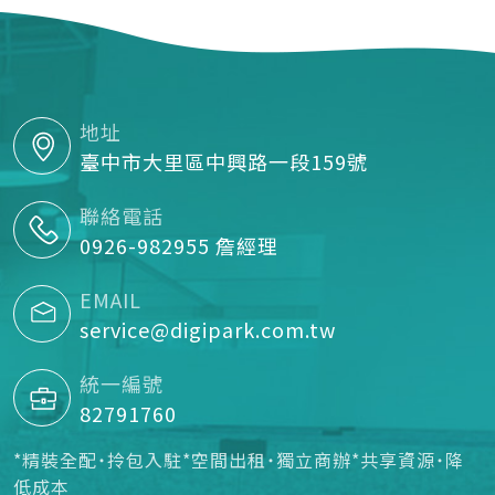
地址
臺中市大里區中興路一段159號
聯絡電話
0926-982955 詹經理
EMAIL
service@digipark.com.tw
統一編號
82791760
*精裝全配˙拎包入駐*空間出租˙獨立商辦*共享資源˙降
低成本