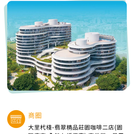
商圈
大里杙棧-翡翠精品莊園咖啡二店(園